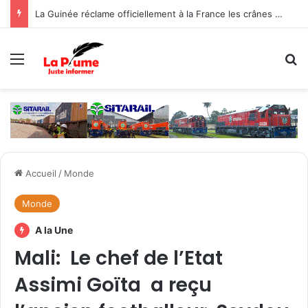
La Guinée réclame officiellement à la France les crânes de Bokar Biro et de ses proches
Menu
R
Accueil
/
Monde
Monde
A la Une
Mali: Le chef de l’Etat
Assimi Goïta a reçu