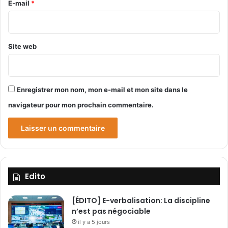
p
e
E-mail
*
r
*
o
c
h
Site web
a
i
n
Enregistrer mon nom, mon e-mail et mon site dans le
navigateur pour mon prochain commentaire.
Edito
[ÉDITO] E-verbalisation: La discipline
n’est pas négociable
il y a 5 jours