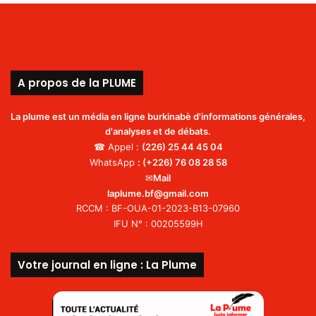
A propos de la PLUME
La plume est un média en ligne burkinabè d'informations générales,
d'analyses et de débats.
☎ Appel :
(226)
25 44 45 04
WhatsApp
:
(+226) 76 08 28 58
✉
Mail
laplume.bf@gmail.com
RCCM : BF-OUA-01-2023-B13-07960
IFU N° : 00205599H
Votre journal en ligne : La Plume