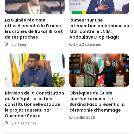
l
a
l
n
e
s
La Guinée réclame
Rumeur sur une
p
i
officiellement à la France
intervention américaine au
o
t
les crânes de Bokar Biro et
Mali contre le JNIM:
u
de ses proches
Abdoulaye Diop réagit
i
r
o
il y a 1 jour
il y a 2 semaines
l
n
e
:
s
«
É
W
l
a
è
y
v
i
Révision de la Constitution
Obsèques du Guide
e
y
au Sénégal: La justice
suprême iranien : Le
s
a
constitutionnelle stoppe
Burkina Faso présent à la
D
n
le projet soutenu par
cérémonie d’hommage
é
!
Ousmane Sonko
6 juillet 2026
p
»
il y a 4 semaines
l
a
a
u