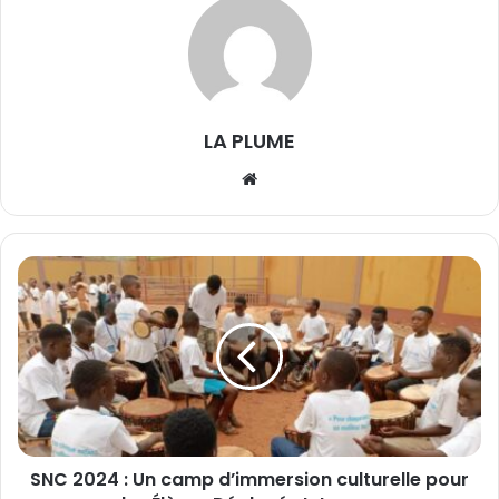
LA PLUME
We
bsi
te
S
N
C
2
0
2
4
:
U
SNC 2024 : Un camp d’immersion culturelle pour
n