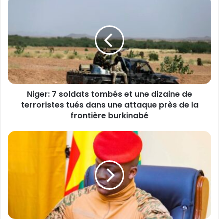
N
i
g
e
r
:
7
s
o
Niger: 7 soldats tombés et une dizaine de
l
terroristes tués dans une attaque près de la
d
a
frontière burkinabé
t
s
B
t
u
o
r
m
k
b
i
é
n
s
a
e
/
t
A