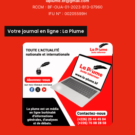
laplume.bf@gmail.com
RCCM : BF-OUA-01-2023-B13-07960
IFU N° : 00205599H
Votre journal en ligne : La Plume