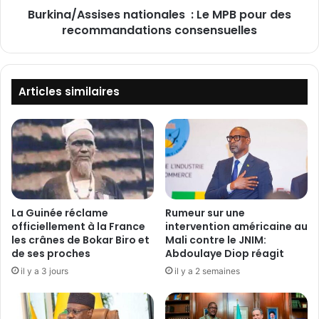
u
Burkina/Assises nationales : Le MPB pour des
s
n
recommandations consensuelles
s
e
i
d
s
i
e
z
s
Articles similaires
a
n
i
a
n
t
e
i
d
o
e
n
t
a
e
l
La Guinée réclame
Rumeur sur une
r
e
officiellement à la France
intervention américaine au
r
s
les crânes de Bokar Biro et
Mali contre le JNIM:
o
de ses proches
Abdoulaye Diop réagit
r
:
il y a 3 jours
il y a 2 semaines
i
L
s
e
t
M