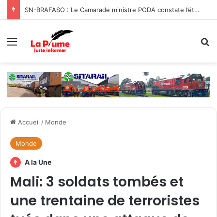
SN-BRAFASO : Le Camarade ministre PODA constate l’état des travaux du canal d’évacuation des eaux
Menu
R
Accueil
/
Monde
Monde
A la Une
Mali: 3 soldats tombés et
une trentaine de terroristes