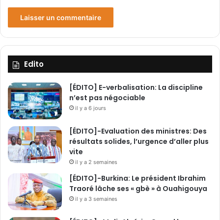
a
b
é
Edito
[ÉDITO] E-verbalisation: La discipline
n’est pas négociable
il y a 6 jours
[ÉDITO]-Evaluation des ministres: Des
résultats solides, l’urgence d’aller plus
vite
il y a 2 semaines
[ÉDITO]-Burkina: Le président Ibrahim
Traoré lâche ses « gbè » à Ouahigouya
il y a 3 semaines