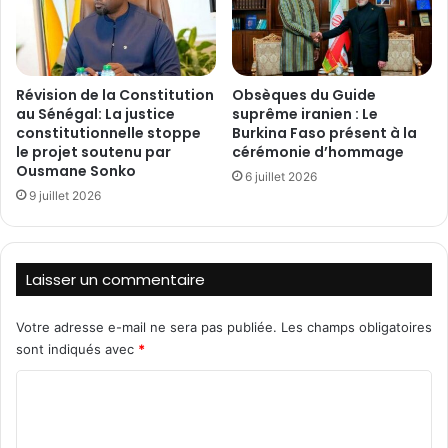
e
P
s
B
t
p
u
o
Révision de la Constitution
Obsèques du Guide
é
u
au Sénégal: La justice
suprême iranien : Le
s
r
constitutionnelle stoppe
Burkina Faso présent à la
d
d
le projet soutenu par
cérémonie d’hommage
a
e
Ousmane Sonko
6 juillet 2026
n
s
9 juillet 2026
s
r
u
e
n
c
e
o
Laisser un commentaire
a
m
t
m
t
Votre adresse e-mail ne sera pas publiée.
Les champs obligatoires
a
a
n
sont indiqués avec
*
q
d
C
u
a
e
t
o
p
i
m