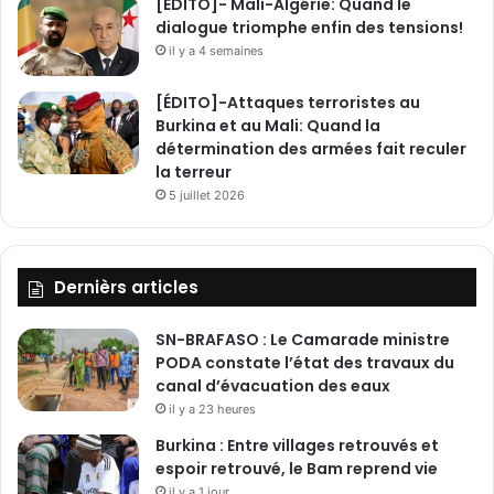
[ÉDITO]- Mali-Algérie: Quand le
dialogue triomphe enfin des tensions!
il y a 4 semaines
[ÉDITO]-Attaques terroristes au
Burkina et au Mali: Quand la
détermination des armées fait reculer
la terreur
5 juillet 2026
Dernièrs articles
SN-BRAFASO : Le Camarade ministre
PODA constate l’état des travaux du
canal d’évacuation des eaux
il y a 23 heures
Burkina : Entre villages retrouvés et
espoir retrouvé, le Bam reprend vie
il y a 1 jour