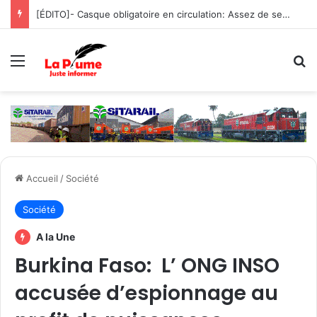
[ÉDITO]- Casque obligatoire en circulation: Assez de sensibilisation, place à la fermeté !
Menu
R
Accueil
/
Société
Société
A la Une
Burkina Faso: L’ ONG INSO
accusée d’espionnage au