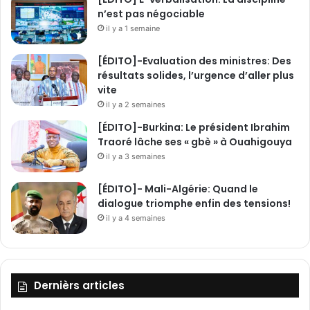
n’est pas négociable
il y a 1 semaine
[ÉDITO]-Evaluation des ministres: Des
résultats solides, l’urgence d’aller plus
vite
il y a 2 semaines
[ÉDITO]-Burkina: Le président Ibrahim
Traoré lâche ses « gbè » à Ouahigouya
il y a 3 semaines
[ÉDITO]- Mali-Algérie: Quand le
dialogue triomphe enfin des tensions!
il y a 4 semaines
Dernièrs articles