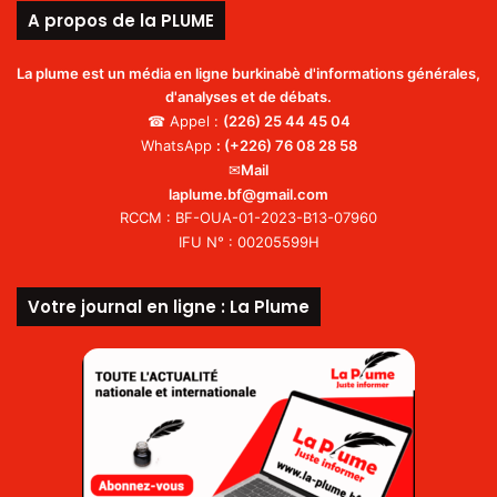
A propos de la PLUME
La plume est un média en ligne burkinabè d'informations générales,
d'analyses et de débats.
☎ Appel :
(226)
25 44 45 04
WhatsApp
:
(+226) 76 08 28 58
✉
Mail
laplume.bf@gmail.com
RCCM : BF-OUA-01-2023-B13-07960
IFU N° : 00205599H
Votre journal en ligne : La Plume