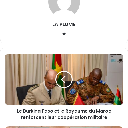
LA PLUME
We
bsi
te
L
e
B
u
r
k
i
n
a
Le Burkina Faso et le Royaume du Maroc
F
renforcent leur coopération militaire
a
s