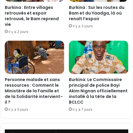
f
x
Burkina : Entre villages
Burkina : Sur les routes du
o
d
retrouvés et espoir
Bam et du Yaadga, là où
r
e
retrouvé, le Bam reprend
renaît l’espoir
c
vie
m
il y a 3 jours
e
a
il y a 2 jours
n
l
t
f
l
r
e
a
u
t
r
s
c
d
Personne malade et sans
Burkina: Le Commissaire
o
é
ressources : Comment le
principal de police Bayi
o
m
Ministère de la Famille et
Akim Nignan officiellement
p
a
de la Solidarité intervient-
installé à la tête de la
é
n
il ?
BCLCC
r
t
il y a 5 jours
il y a 7 jours
a
e
t
l
i
é
o
s