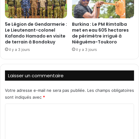
e
é
s
,
l
l
5e Légion de Gendarmerie :
Burkina : Le PM Rimtalba
o
'
Le Lieutenant-colonel
met en eau 605 hectares
c
a
Kafando Hamado en visite
de périmètre irrigué à
a
r
de terrain à Bondokuy
Niéguéma-Toukoro
u
m
il y a 3 jours
il y a 3 jours
x
é
d
e
e
d
L
i
Laisser un commentaire
A
t
P
«
L
Votre adresse e-mail ne sera pas publiée.
Les champs obligatoires
p
U
r
sont indiqués avec
*
M
e
C
E
n
d
o
r
m
e
l
m