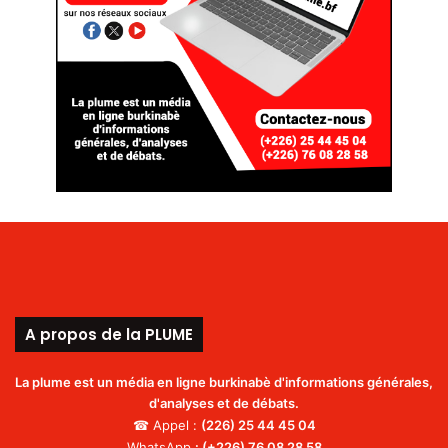
A propos de la PLUME
La plume est un média en ligne burkinabè d'informations générales,
d'analyses et de débats.
☎ Appel :
(226)
25 44 45 04
WhatsApp
:
(+226) 76 08 28 58