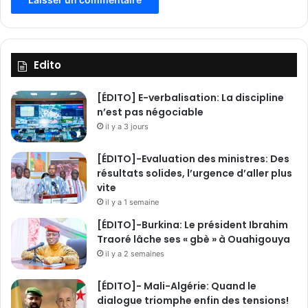
Edito
[ÉDITO] E-verbalisation: La discipline
n’est pas négociable
il y a 3 jours
[ÉDITO]-Evaluation des ministres: Des
résultats solides, l’urgence d’aller plus
vite
il y a 1 semaine
[ÉDITO]-Burkina: Le président Ibrahim
Traoré lâche ses « gbè » à Ouahigouya
il y a 2 semaines
[ÉDITO]- Mali-Algérie: Quand le
dialogue triomphe enfin des tensions!