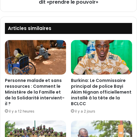
d
dit «prendre le pouvoir»
:
a
A
r
n
m
d
e
r
Articles similaires
r
y
i
R
e
a
n
j
a
o
t
e
i
l
o
i
Personne malade et sans
Burkina: Le Commissaire
n
n
ressources : Comment le
principal de police Bayi
a
a
Ministère de la Famille et
Akim Nignan officiellement
l
de la Solidarité intervient-
installé à la tête de la
d
il ?
BCLCC
e
e
d
s
il y a 12 heures
il y a 2 jours
a
t
n
i
s
t
l
u