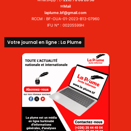
✉
Mail
laplume.bf@gmail.com
RCCM : BF-OUA-01-2023-B13-07960
IFU N° : 00205599H
Votre journal en ligne : La Plume