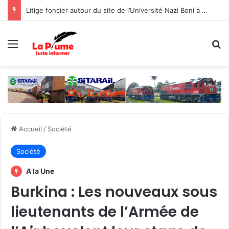
‎Coopération Burkina Faso-Système des Nations Unies : En fin de mission, le Représentant résident par intérim salue un partenariat solide et porteur d’espoir
Menu
R
Accueil
/
Société
Société
A la Une
Burkina : Les nouveaux sous
lieutenants de l’Armée de