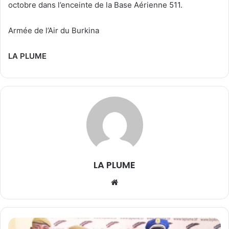
octobre dans l’enceinte de la Base Aérienne 511.
Armée de l’Air du Burkina
LA PLUME
LA PLUME
We
bsi
te
P