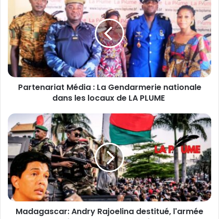
a
r
t
e
n
a
r
i
Partenariat Média : La Gendarmerie nationale
a
dans les locaux de LA PLUME
t
M
é
M
d
a
i
d
a
a
:
g
L
a
a
s
G
c
e
a
n
Madagascar: Andry Rajoelina destitué, l'armée
r