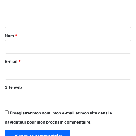
e
e
p
n
o
u
t
v
a
o
Nom
*
i
i
r
r
»
e
E-mail
*
*
Site web
Enregistrer mon nom, mon e-mail et mon site dans le
navigateur pour mon prochain commentaire.