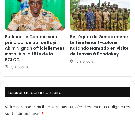
d
é
u
r
s
a
u
t
r
i
Burkina: Le Commissaire
5e Légion de Gendarmerie :
s
o
principal de police Bayi
Le Lieutenant-colonel
a
n
Akim Nignan officiellement
Kafando Hamado en visite
u
d
installé à la tête de la
de terrain à Bondokuy
t
e
BCLCC
il y a 5 jours
n
R
il y a 5 jours
a
u
t
s
i
s
o
i
Laisser un commentaire
n
e
a
s
l
Votre adresse e-mail ne sera pas publiée.
Les champs obligatoires
i
g
sont indiqués avec
*
n
C
e
n
o