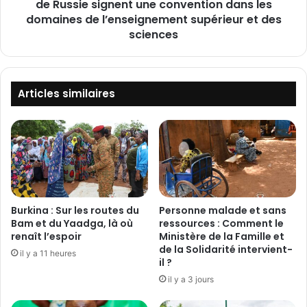
r
de Russie signent une convention dans les
n
a
:
domaines de l’enseignement supérieur et des
g
L
sciences
e
e
d
B
e
u
s
r
Articles similaires
E
k
t
i
a
n
l
a
o
F
n
a
s
s
,
o
Burkina : Sur les routes du
Personne malade et sans
l
e
Bam et du Yaadga, là où
ressources : Comment le
’
t
renaît l’espoir
Ministère de la Famille et
h
l
de la Solidarité intervient-
il y a 11 heures
e
il ?
a
u
F
il y a 3 jours
r
é
e
d