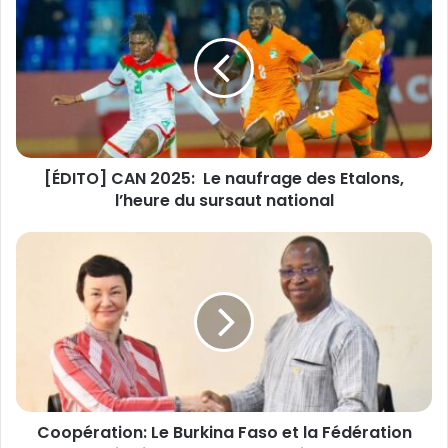
É
D
I
T
O
]
C
A
[ÉDITO] CAN 2025: Le naufrage des Etalons,
N
l’heure du sursaut national
2
0
2
C
5
o
:
o
p
L
é
e
r
n
a
a
t
u
i
f
Coopération: Le Burkina Faso et la Fédération
o