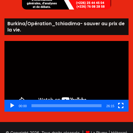
Burkina/Opération_tchiadima- sauver au prix de
la vie.
Lecteur
vidéo
00:00
26:15
© Copyright 2026, Tous droits réservés |
La Plume
| Hébergé