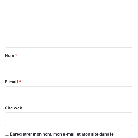
t
m
u
n
m
e
e
c
n
o
n
t
v
a
e
Nom
*
n
i
t
r
i
o
e
E-mail
*
n
*
d
a
n
Site web
s
l
e
s
Enregistrer mon nom, mon e-mail et mon site dans le