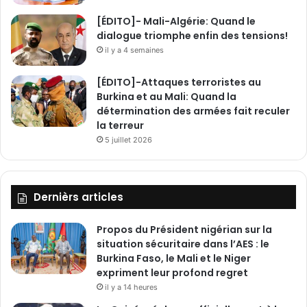
n
[ÉDITO]- Mali-Algérie: Quand le
t
dialogue triomphe enfin des tensions!
s
il y a 4 semaines
u
p
[ÉDITO]-Attaques terroristes au
é
Burkina et au Mali: Quand la
r
détermination des armées fait reculer
i
la terreur
e
5 juillet 2026
u
r
e
t
Dernièrs articles
d
e
Propos du Président nigérian sur la
s
situation sécuritaire dans l’AES : le
s
Burkina Faso, le Mali et le Niger
c
expriment leur profond regret
i
e
il y a 14 heures
n