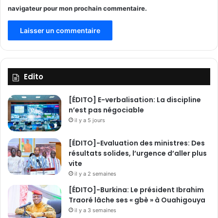
d
navigateur pour mon prochain commentaire.
o
m
a
i
n
e
s
Edito
d
e
[ÉDITO] E-verbalisation: La discipline
l
n’est pas négociable
’
il y a 5 jours
e
n
[ÉDITO]-Evaluation des ministres: Des
s
résultats solides, l’urgence d’aller plus
e
vite
i
il y a 2 semaines
g
n
[ÉDITO]-Burkina: Le président Ibrahim
e
Traoré lâche ses « gbè » à Ouahigouya
m
il y a 3 semaines
e