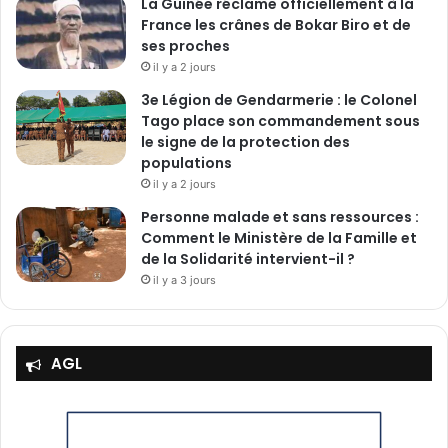
La Guinée réclame officiellement à la
c
France les crânes de Bokar Biro et de
e
ses proches
s
il y a 2 jours
3e Légion de Gendarmerie : le Colonel
Tago place son commandement sous
le signe de la protection des
populations
il y a 2 jours
Personne malade et sans ressources :
Comment le Ministère de la Famille et
de la Solidarité intervient-il ?
il y a 3 jours
AGL