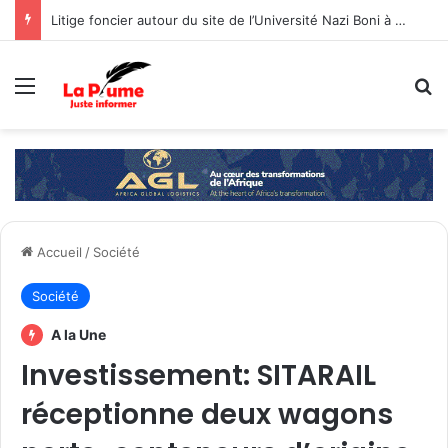
Litige foncier autour du site de l’Université Nazi Boni à Nasso : Le Gouvernement prône une gestion concertée, responsable et objective par les différentes parties
Menu
R
Accueil
/
Société
Société
A la Une
Investissement: SITARAIL
réceptionne deux wagons