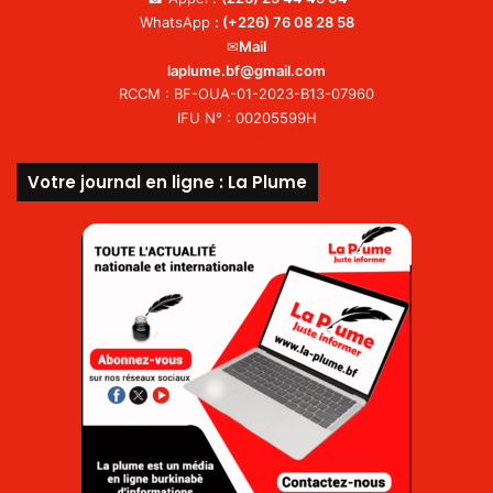
WhatsApp
:
(+226) 76 08 28 58
✉
Mail
laplume.bf@gmail.com
RCCM : BF-OUA-01-2023-B13-07960
IFU N° : 00205599H
Votre journal en ligne : La Plume