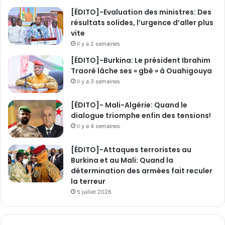
a
[ÉDITO]-Evaluation des ministres: Des
r
résultats solides, l’urgence d’aller plus
d
vite
e
il y a 2 semaines
s
c
[ÉDITO]-Burkina: Le président Ibrahim
o
Traoré lâche ses « gbè » à Ouahigouya
d
il y a 3 semaines
e
s
[ÉDITO]- Mali-Algérie: Quand le
Q
dialogue triomphe enfin des tensions!
R
il y a 4 semaines
[ÉDITO]-Attaques terroristes au
Burkina et au Mali: Quand la
détermination des armées fait reculer
la terreur
5 juillet 2026