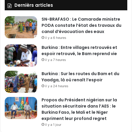
Dernièrs articles
SN-BRAFASO : Le Camarade ministre
PODA constate l’état des travaux du
canal d’évacuation des eaux
il y a 6 heures
Burkina : Entre villages retrouvés et
espoir retrouvé, le Bam reprend vie
il y a 7 heures
Burkina : Sur les routes du Bam et du
Yaadga, là où renaît l’espoir
il y a 24 heures
Propos du Président nigérian sur la
situation sécuritaire dans l’AES : le
Burkina Faso, le Mali et le Niger
expriment leur profond regret
il y a 1 jour