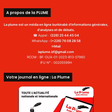
A propos de la PLUME
La plume est un média en ligne burkinabè d'informations générales,
d'analyses et de débats.
☎ Appel :
(226)
25 44 45 04
WhatsApp
:
(+226) 76 08 28 58
✉
Mail
laplume.bf@gmail.com
RCCM : BF-OUA-01-2023-B13-07960
IFU N° : 00205599H
Votre journal en ligne : La Plume