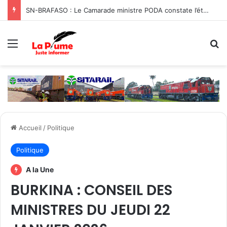
SN-BRAFASO : Le Camarade ministre PODA constate l’état des travaux du canal d’évacuation des eaux
Menu
R
Accueil
/
Politique
Politique
A la Une
BURKINA : CONSEIL DES
MINISTRES DU JEUDI 22