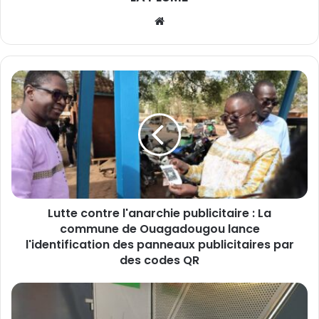
We
bsi
te
L
u
t
t
e
c
o
n
t
Lutte contre l'anarchie publicitaire : La
r
commune de Ouagadougou lance
e
l
l'identification des panneaux publicitaires par
'
des codes QR
a
n
a
B
r