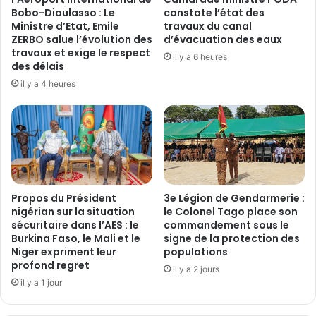
m
é
Bobo-Dioulasso : Le
constate l’état des
m
Ministre d’Etat, Emile
travaux du canal
r
u
ZERBO salue l’évolution des
d’évacuation des eaux
i
travaux et exige le respect
n
q
il y a 6 heures
des délais
e
u
d
il y a 4 heures
e
e
:
O
L
u
e
a
P
g
M
a
R
d
i
Propos du Président
3e Légion de Gendarmerie :
o
m
nigérian sur la situation
le Colonel Tago place son
u
t
sécuritaire dans l’AES : le
commandement sous le
g
a
Burkina Faso, le Mali et le
signe de la protection des
o
l
Niger expriment leur
populations
u
b
profond regret
il y a 2 jours
l
a
il y a 1 jour
a
i
n
n