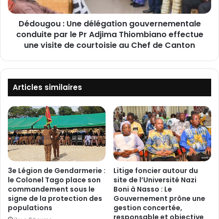
t
u
i
:
o
Dédougou : Une délégation gouvernementale
U
n
conduite par le Pr Adjima Thiombiano effectue
n
d
e
une visite de courtoisie au Chef de Canton
u
d
F
é
E
l
S
é
Articles similaires
I
g
M
a
E
t
o
i
f
o
f
n
i
g
c
o
3e Légion de Gendarmerie :
Litige foncier autour du
i
u
le Colonel Tago place son
site de l’Université Nazi
e
v
commandement sous le
Boni à Nasso : Le
l
signe de la protection des
Gouvernement prône une
e
populations
gestion concertée,
l
r
responsable et objective
e
n