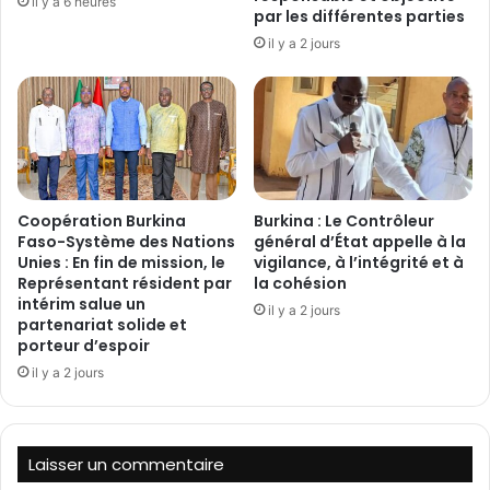
il y a 6 heures
par les différentes parties
m
e
e
il y a 2 jours
m
n
e
t
n
l
t
a
a
n
l
c
e
é
c
‎Coopération Burkina
Burkina : Le Contrôleur
e
o
Faso-Système des Nations
général d’État appelle à la
n
Unies : En fin de mission, le
vigilance, à l’intégrité et à
d
Représentant résident par
la cohésion
u
intérim salue un
il y a 2 jours
i
partenariat solide et
t
porteur d’espoir
e
il y a 2 jours
p
a
r
l
Laisser un commentaire
e