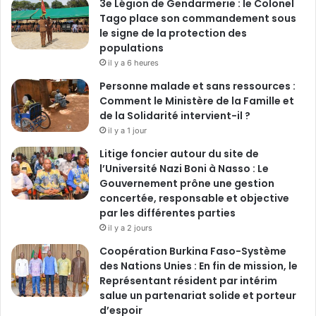
3e Légion de Gendarmerie : le Colonel
Tago place son commandement sous
le signe de la protection des
populations
il y a 6 heures
Personne malade et sans ressources :
Comment le Ministère de la Famille et
de la Solidarité intervient-il ?
il y a 1 jour
Litige foncier autour du site de
l’Université Nazi Boni à Nasso : Le
Gouvernement prône une gestion
concertée, responsable et objective
par les différentes parties
il y a 2 jours
‎Coopération Burkina Faso-Système
des Nations Unies : En fin de mission, le
Représentant résident par intérim
salue un partenariat solide et porteur
d’espoir