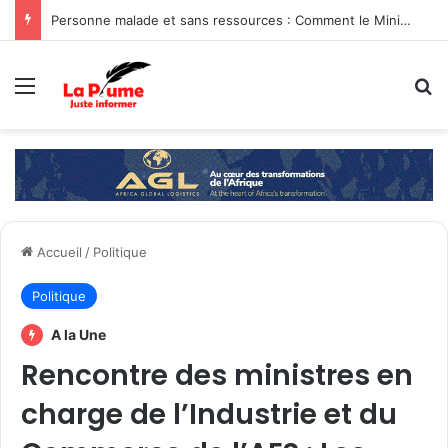
Personne malade et sans ressources : Comment le Ministère de la Famille et de la Solidarité intervient-il ?
Menu
R
Accueil
/
Politique
Politique
A la Une
Rencontre des ministres en
charge de l’Industrie et du