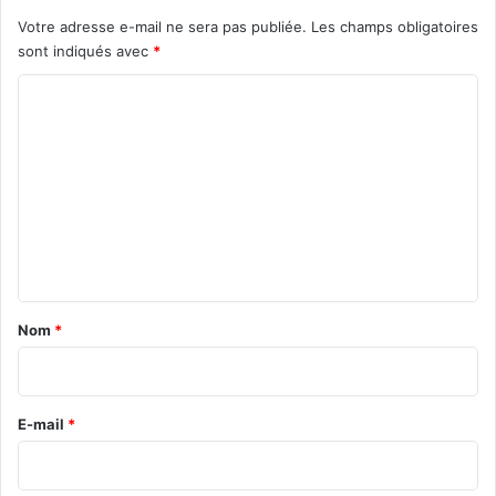
P
Votre adresse e-mail ne sera pas publiée.
Les champs obligatoires
r
sont indiqués avec
*
A
d
C
j
o
i
m
m
a
m
T
h
e
i
n
o
t
m
b
a
Nom
*
i
i
a
n
r
o
e
E-mail
*
e
f
*
f