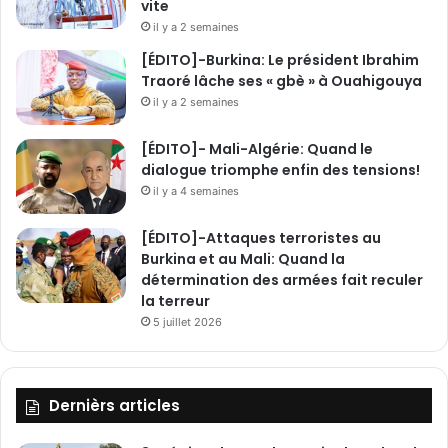
vite
i
il y a 2 semaines
s
[ÉDITO]-Burkina: Le président Ibrahim
i
Traoré lâche ses « gbè » à Ouahigouya
e
il y a 2 semaines
a
u
C
[ÉDITO]- Mali-Algérie: Quand le
h
dialogue triomphe enfin des tensions!
e
il y a 4 semaines
f
d
[ÉDITO]-Attaques terroristes au
e
Burkina et au Mali: Quand la
C
détermination des armées fait reculer
a
la terreur
n
5 juillet 2026
t
o
n
Dernièrs articles