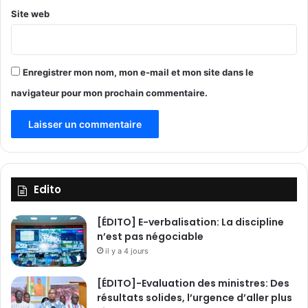
e
Site web
c
t
u
e
Enregistrer mon nom, mon e-mail et mon site dans le
u
n
navigateur pour mon prochain commentaire.
e
v
i
s
i
t
Edito
e
d
e
[ÉDITO] E-verbalisation: La discipline
c
n’est pas négociable
o
il y a 4 jours
u
r
[ÉDITO]-Evaluation des ministres: Des
t
résultats solides, l’urgence d’aller plus
o