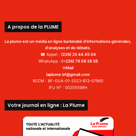
A propos de la PLUME
La plume est un média en ligne burkinabè d'informations générales,
d'analyses et de débats.
☎ Appel :
(226)
25 44 45 04
WhatsApp
:
(+226) 76 08 28 58
✉
Mail
laplume.bf@gmail.com
RCCM : BF-OUA-01-2023-B13-07960
IFU N° : 00205599H
Votre journal en ligne : La Plume