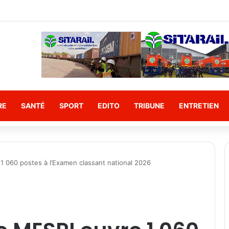
ame officiellement à la France les crânes de Bokar Biro et de ses proch
RE
SANTÉ
SPORT
EDITO
TRIBUNE
ENTRETIEN
1 060 postes à l’Examen classant national 2026