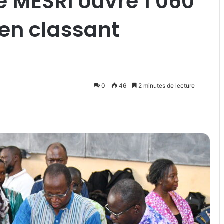
e MESRI ouvre 1 060
en classant
0
46
2 minutes de lecture