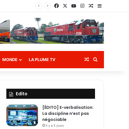
Facebook
X
YouTube
Instagram
Article Aléatoire
Sidebar (bar
es
Article Aléatoire
Rechercher
MONDE
LA PLUME TV
Edito
[ÉDITO] E-verbalisation:
La discipline n’est pas
négociable
il y a 5 jours