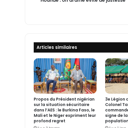
Houndé : Un drame évité de justesse
l
o
s
i
f
s
e
Articles similaires
t
c
y
a
n
u
r
e
s
Propos du Président nigérian
3e Légion 
a
sur la situation sécuritaire
Colonel Ta
i
dans l’AES : le Burkina Faso, le
commande
s
Mali et le Niger expriment leur
signe de l
i
profond regret
populatio
s
il y a 3 heures
il y a 1 jour