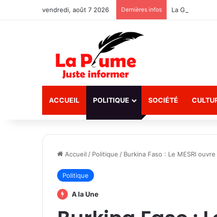
vendredi, août 7 2026
Dernières infos
La Guinée récl
ACCUEIL
POLITIQUE
SOCIÉTÉ
CULTU
Accueil
/
Politique
/
Burkina Faso : Le MESRI ouvre 
Politique
A la Une