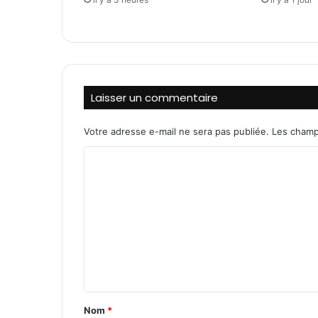
à
H
o
u
n
d
Laisser un commentaire
é
:
U
Votre adresse e-mail ne sera pas publiée.
Les champ
n
C
d
r
o
a
m
m
e
m
é
e
v
i
n
t
t
é
a
d
Nom
*