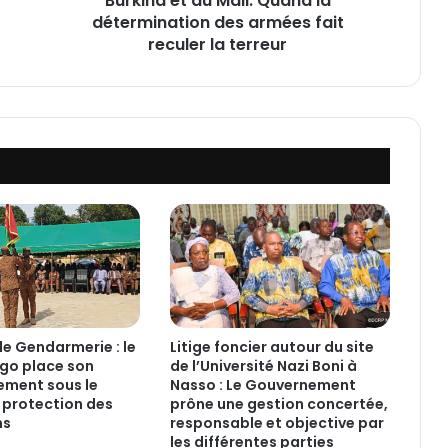
Burkina et au Mali: Quand la
a
détermination des armées fait
q
reculer la terreur
u
e
s
t
e
r
r
o
r
i
s
t
e
s
de Gendarmerie : le
Litige foncier autour du site
a
go place son
de l’Université Nazi Boni à
u
ment sous le
Nasso : Le Gouvernement
B
a protection des
prône une gestion concertée,
u
ns
responsable et objective par
r
les différentes parties