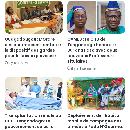
a
o
g
n
e
o
d
m
e
i
l
q
’
Ouagadougou : L’Ordre
‎CAMES : Le CHU de
u
a
des pharmaciens renforce
Tengandogo honore le
e
r
le dispositif des gardes
Burkina Faso avec deux
a
pour la saison pluvieuse
nouveaux Professeurs
c
u
Titulaires
h
il y a 6 jours
m
e
il y a 1 semaine
e
v
n
ê
u
q
d
u
e
e
s
m
é
é
Transplantation rénale au
Déploiement de l’hôpital
c
t
CHU-Tengandogo: Le
mobile de campagne des
h
r
gouvernement salue la
armées à Fada N’Gourma:
a
o