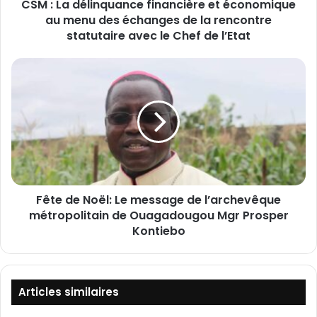
CSM : La délinquance financière et économique
i
au menu des échanges de la rencontre
n
q
statutaire avec le Chef de l’Etat
u
a
F
n
ê
c
t
e
e
f
d
i
e
n
N
a
o
n
ë
c
Fête de Noël: Le message de l’archevêque
l
i
métropolitain de Ouagadougou Mgr Prosper
:
è
L
Kontiebo
r
e
e
m
e
e
t
s
Articles similaires
é
s
c