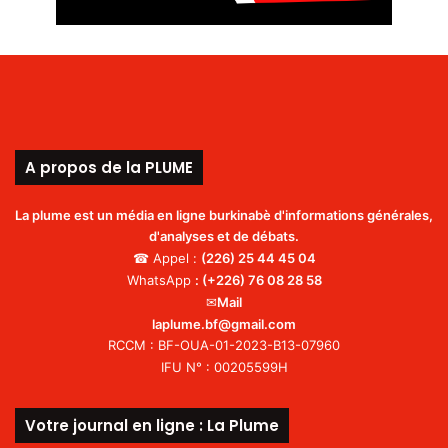
A propos de la PLUME
La plume est un média en ligne burkinabè d'informations générales,
d'analyses et de débats.
☎ Appel :
(226)
25 44 45 04
WhatsApp
:
(+226) 76 08 28 58
✉
Mail
laplume.bf@gmail.com
RCCM : BF-OUA-01-2023-B13-07960
IFU N° : 00205599H
Votre journal en ligne : La Plume