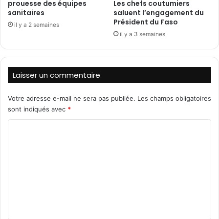
prouesse des équipes
Les chefs coutumiers
n
p
sanitaires
saluent l’engagement du
g
o
Président du Faso
il y a 2 semaines
e
l
il y a 3 semaines
s
i
d
t
e
a
l
i
Laisser un commentaire
a
n
r
d
Votre adresse e-mail ne sera pas publiée.
Les champs obligatoires
e
e
n
sont indiqués avec
*
O
c
u
C
o
a
n
g
o
t
a
m
r
d
e
m
o
s
u
e
t
g
n
a
o
t
u
t