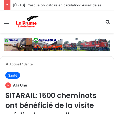
[ÉDITO]- Casque obligatoire en circulation: Assez de sensibilisation, place à la fermeté !
Menu
R
Accueil
/
Santé
Santé
A la Une
SITARAIL: 1500 cheminots
ont bénéficié de la visite