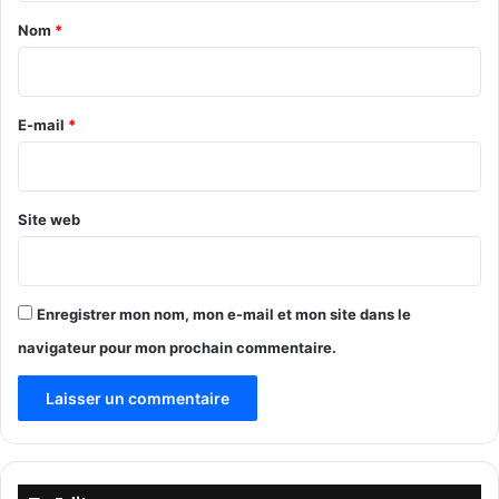
u
M
a
t
Nom
*
g
a
r
i
i
P
r
r
r
e
e
E-mail
*
o
a
s
*
v
p
e
e
c
Site web
r
l
K
e
o
C
n
h
t
Enregistrer mon nom, mon e-mail et mon site dans le
e
i
navigateur pour mon prochain commentaire.
f
e
d
b
e
o
l
’
E
t