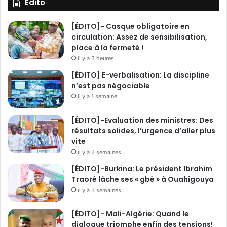
Edito
a
t
[ÉDITO]- Casque obligatoire en
circulation: Assez de sensibilisation,
place à la fermeté !
il y a 3 heures
[ÉDITO] E-verbalisation: La discipline
n’est pas négociable
il y a 1 semaine
[ÉDITO]-Evaluation des ministres: Des
résultats solides, l’urgence d’aller plus
vite
il y a 2 semaines
[ÉDITO]-Burkina: Le président Ibrahim
Traoré lâche ses « gbè » à Ouahigouya
il y a 3 semaines
[ÉDITO]- Mali-Algérie: Quand le
dialogue triomphe enfin des tensions!