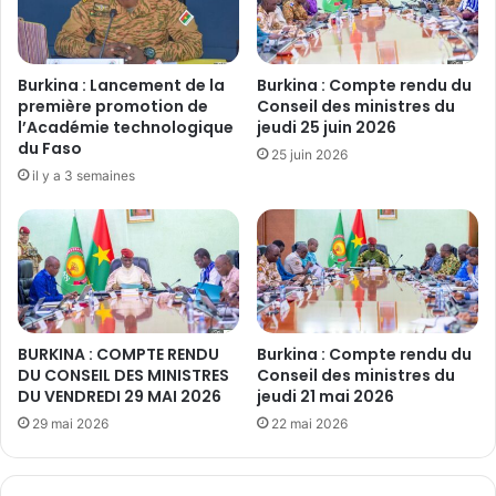
p
t
o
s
n
t
é
Burkina : Lancement de la
Burkina : Compte rendu du
c
m
première promotion de
Conseil des ministres du
h
o
l’Académie technologique
jeudi 25 juin 2026
e
du Faso
i
25 juin 2026
z
g
il y a 3 semaines
l
n
e
e
n
P
t
r
d
A
e
d
l
BURKINA : COMPTE RENDU
Burkina : Compte rendu du
j
e
DU CONSEIL DES MINISTRES
Conseil des ministres du
i
u
DU VENDREDI 29 MAI 2026
jeudi 21 mai 2026
m
r
a
29 mai 2026
22 mai 2026
s
T
o
h
u
i
t