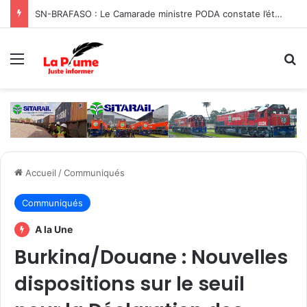
SN-BRAFASO : Le Camarade ministre PODA constate l’état des travaux du canal d’évacuation des eaux
Menu
R
Accueil
/
Communiqués
Communiqués
A la Une
Burkina/Douane : Nouvelles
dispositions sur le seuil