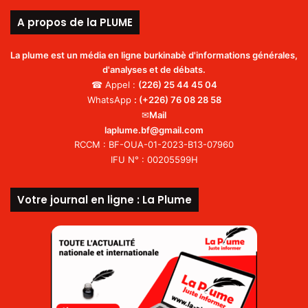
A propos de la PLUME
La plume est un média en ligne burkinabè d'informations générales,
d'analyses et de débats.
☎ Appel :
(226)
25 44 45 04
WhatsApp
:
(+226) 76 08 28 58
✉
Mail
laplume.bf@gmail.com
RCCM : BF-OUA-01-2023-B13-07960
IFU N° : 00205599H
Votre journal en ligne : La Plume