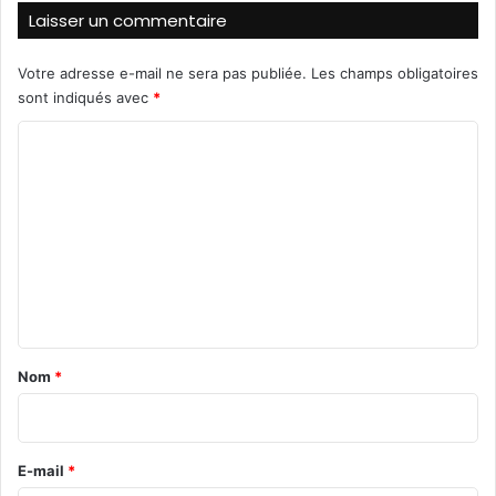
Laisser un commentaire
o
i
m
e
b
n
Votre adresse e-mail ne sera pas publiée.
Les champs obligatoires
i
a
sont indiqués avec
*
a
u
n
C
x
o
C
o
h
m
e
f
m
s
e
d
’
n
E
t
t
a
a
Nom
*
t
i
s
r
e
E-mail
*