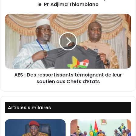
le Pr Adjima Thiombiano
n
o
u
A
v
E
e
S
l
:
A
D
m
e
b
s
a
r
s
e
s
AES : Des ressortissants témoignent de leur
s
a
soutien aux Chefs d’Etats
s
d
o
e
r
u
t
r
i
Articles similaires
d
s
u
s
J
a
a
n