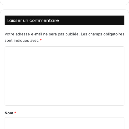
t
-
e
E
s
s
Laisser un commentaire
t
r
Votre adresse e-mail ne sera pas publiée.
Les champs obligatoires
é
sont indiqués avec
*
a
f
C
f
o
i
r
m
m
m
e
n
e
t
n
l
t
e
u
a
Nom
*
r
i
e
n
r