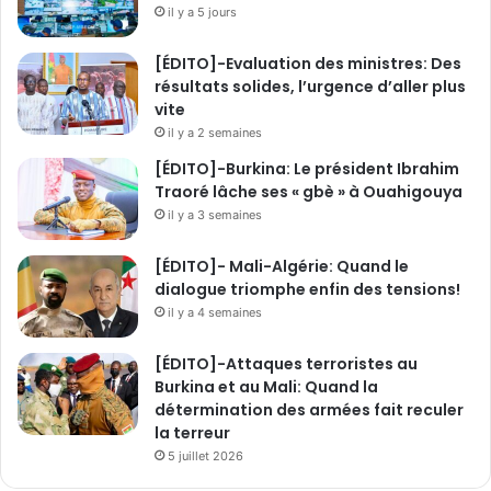
c
il y a 5 jours
t
i
[ÉDITO]-Evaluation des ministres: Des
o
résultats solides, l’urgence d’aller plus
n
vite
s
il y a 2 semaines
d
[ÉDITO]-Burkina: Le président Ibrahim
e
Traoré lâche ses « gbè » à Ouahigouya
l
a
il y a 3 semaines
T
r
[ÉDITO]- Mali-Algérie: Quand le
a
dialogue triomphe enfin des tensions!
n
il y a 4 semaines
s
i
[ÉDITO]-Attaques terroristes au
t
Burkina et au Mali: Quand la
i
détermination des armées fait reculer
o
la terreur
n
5 juillet 2026