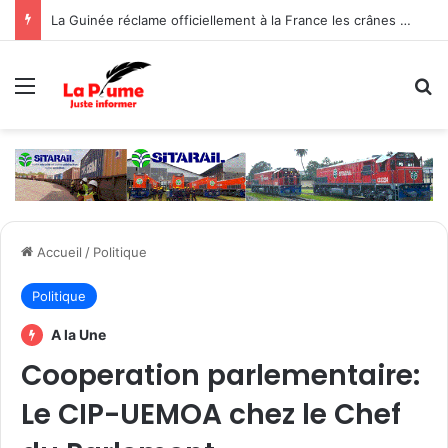
La Guinée réclame officiellement à la France les crânes de Bokar Biro et de ses proches
Menu
R
Accueil
/
Politique
Politique
A la Une
Cooperation parlementaire:
Le CIP-UEMOA chez le Chef