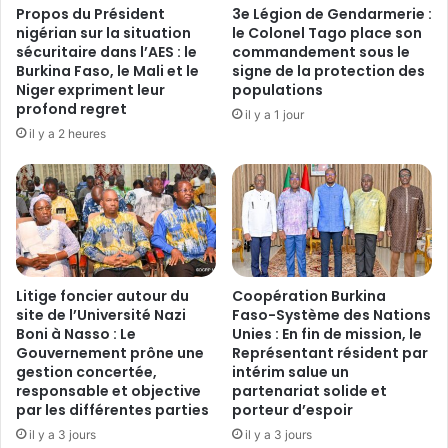
a
i
Propos du Président
3e Légion de Gendarmerie :
t
v
nigérian sur la situation
le Colonel Tago place son
t
e
sécuritaire dans l’AES : le
commandement sous le
a
Burkina Faso, le Mali et le
signe de la protection des
s
Niger expriment leur
populations
q
d
profond regret
u
e
il y a 1 jour
é
l
il y a 2 heures
e
a
p
r
a
é
r
g
d
i
e
o
s
n
Litige foncier autour du
‎Coopération Burkina
t
d
site de l’Université Nazi
Faso-Système des Nations
e
u
Boni à Nasso : Le
Unies : En fin de mission, le
r
C
Gouvernement prône une
Représentant résident par
r
e
gestion concertée,
intérim salue un
o
n
responsable et objective
partenariat solide et
r
t
par les différentes parties
porteur d’espoir
i
r
il y a 3 jours
il y a 3 jours
s
e