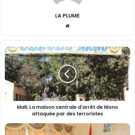
LA PLUME
We
bsi
te
M
a
l
i
:
L
a
m
a
Mali: La maison centrale d'arrêt de Niono
i
attaquée par des terroristes
s
o
n
L
c
e