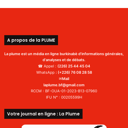
A propos de la PLUME
La plume est un média en ligne burkinabè d'informations générales,
d'analyses et de débats.
☎ Appel :
(226)
25 44 45 04
WhatsApp
:
(+226) 76 08 28 58
✉
Mail
laplume.bf@gmail.com
RCCM : BF-OUA-01-2023-B13-07960
IFU N° : 00205599H
Votre journal en ligne : La Plume