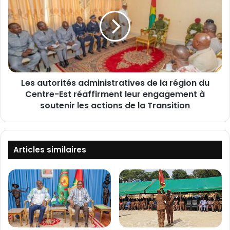
e
s
n
a
t
u
r
t
a
o
l
r
e
i
d
Les autorités administratives de la région du
t
'
Centre-Est réaffirment leur engagement à
é
a
s
soutenir les actions de la Transition
r
a
r
d
ê
m
t
i
Articles similaires
d
n
e
i
N
s
i
t
o
r
n
a
o
t