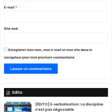
g
e
E-mail
*
a
g
*
e
m
Site web
e
n
t
à
Enregistrer mon nom, mon e-mail et mon site dans le
s
o
navigateur pour mon prochain commentaire.
u
t
e
n
i
r
Edito
l
e
s
[ÉDITO] E-verbalisation: La discipline
a
n’est pas négociable