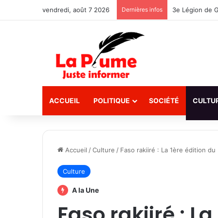
vendredi, août 7 2026
Dernières infos
ACCUEIL
POLITIQUE
SOCIÉTÉ
CULTU
Accueil
/
Culture
/
Faso rakiiré : La 1ère édition d
Culture
A la Une
Faso rakiiré : La