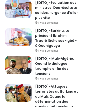
[ÉDITO]-Evaluation des
ministres: Des résultats
solides, l’urgence d’aller
plus vite
il y a 2 semaines
[ÉDITO]-Burkina: Le
président Ibrahim
Traoré lâche ses « gbè »
à Ouahigouya
il y a 3 semaines
[ÉDITO]- Mali-Algérie:
Quand le dialogue
triomphe enfin des
tensions!
il y a 4 semaines
[ÉDITO]-Attaques
terroristes au Burkina et
au Mali: Quand la
détermination des
armées fait reculer la