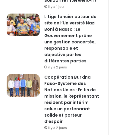
Solidarité intervient-il ?
il y a 1 jour
Litige foncier autour du
site de l’Université Nazi
Boni à Nasso : Le
Gouvernement prône
une gestion concertée,
responsable et
objective par les
différentes parties
il y a 2 jours
‎Coopération Burkina
Faso-Système des
Nations Unies : En fin de
mission, le Représentant
résident par intérim
salue un partenariat
solide et porteur
d’espoir
il y a 2 jours