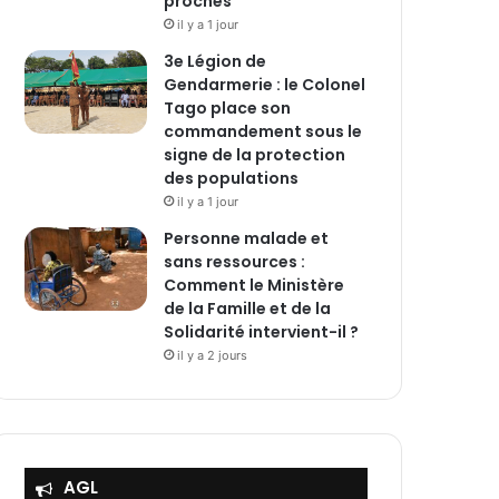
proches
il y a 1 jour
3e Légion de
Gendarmerie : le Colonel
Tago place son
commandement sous le
signe de la protection
des populations
il y a 1 jour
Personne malade et
sans ressources :
Comment le Ministère
de la Famille et de la
Solidarité intervient-il ?
il y a 2 jours
AGL