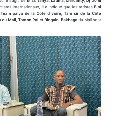
. Il s’agit de
Miss Tanya, Latima, Mercanty, Dj Domi
tistes internationaux, il a indiqué que les artistes
Bibi
 Team paiya de la Côte d’Ivoire, Tam sir de la Côte
a du Mali, Tonton Pal et Binguini Bakhaga
du Mali sont