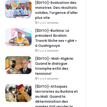
[ÉDITO]-Evaluation des
ministres: Des résultats
solides, l’urgence d’aller
plus vite
il y a 2 semaines
[ÉDITO]-Burkina: Le
président Ibrahim
Traoré lâche ses « gbè »
à Ouahigouya
il y a 3 semaines
[ÉDITO]- Mali-Algérie:
Quand le dialogue
triomphe enfin des
tensions!
il y a 4 semaines
[ÉDITO]-Attaques
terroristes au Burkina et
au Mali: Quand la
détermination des
armées fait reculer la