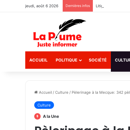
jeudi, août 6 2026
Dernières infos
ACCUEIL
POLITIQUE
SOCIÉTÉ
CULTU
Accueil
/
Culture
/
Pèlerinage à la Mecque: 342 pèl
Culture
A la Une