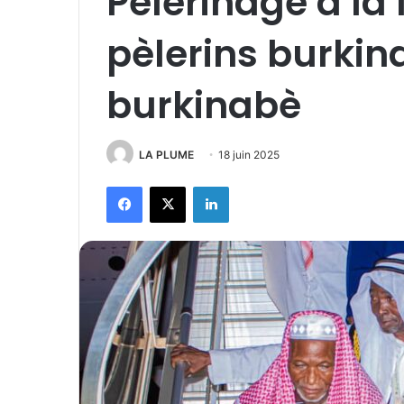
Pèlerinage à la
pèlerins burkina
burkinabè
LA PLUME
18 juin 2025
Facebook
X
Linkedin