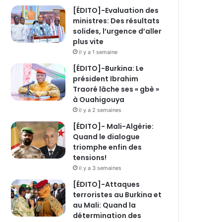
[ÉDITO]-Evaluation des
ministres: Des résultats
solides, l’urgence d’aller
plus vite
il y a 1 semaine
[ÉDITO]-Burkina: Le
président Ibrahim
Traoré lâche ses « gbè »
à Ouahigouya
il y a 2 semaines
[ÉDITO]- Mali-Algérie:
Quand le dialogue
triomphe enfin des
tensions!
il y a 3 semaines
[ÉDITO]-Attaques
terroristes au Burkina et
au Mali: Quand la
détermination des