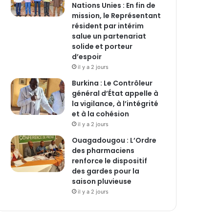
Nations Unies : En fin de
mission, le Représentant
résident par intérim
salue un partenariat
solide et porteur
d’espoir
il y a 2 jours
Burkina : Le Contrôleur
général d’État appelle à
la vigilance, à l’intégrité
et à la cohésion
il y a 2 jours
Ouagadougou : L’Ordre
des pharmaciens
renforce le dispositif
des gardes pour la
saison pluvieuse
il y a 2 jours