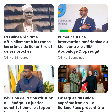
c
p
t
e
i
h
f
u
s
i
2
l
0
e
La Guinée réclame
Rumeur sur une
2
r
officiellement à la France
intervention américaine au
5
i
les crânes de Bokar Biro et
Mali contre le JNIM:
:
de ses proches
Abdoulaye Diop réagit
e
L
F
il y a 24 heures
il y a 2 semaines
e
a
m
s
i
o
n
M
i
a
s
n
t
é
Révision de la Constitution
Obsèques du Guide
r
g
au Sénégal: La justice
suprême iranien : Le
e
r
constitutionnelle stoppe
Burkina Faso présent à la
S
é