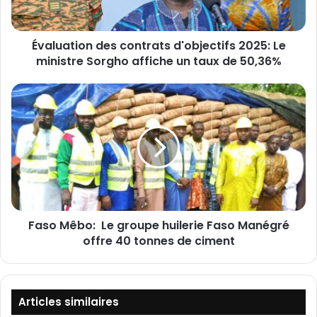
a
t
i
‎Évaluation des contrats d'objectifs 2025: Le
o
ministre Sorgho affiche un taux de 50,36%
n
d
e
F
s
a
c
s
o
o
n
M
t
ê
r
b
a
o
t
:
s
Faso Mêbo: Le groupe huilerie Faso Manégré
d
offre 40 tonnes de ciment
L
'
e
o
g
b
r
j
o
Articles similaires
e
u