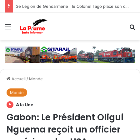
3e Légion de Gendarmerie : le Colonel Tago place son commandement sous le signe de la protection des populations
Menu
R
Accueil
/
Monde
Monde
A la Une
Gabon: Le Président Oligui
Nguema reçoit un officier