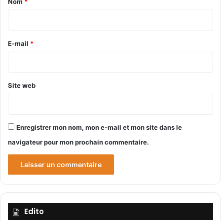
0
Nom
*
,
i
3
r
6
%
e
E-mail
*
*
Site web
Enregistrer mon nom, mon e-mail et mon site dans le
navigateur pour mon prochain commentaire.
Edito