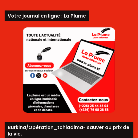
Votre journal en ligne : La Plume
Burkina/Opération_tchiadima- sauver au prix de
la vie.